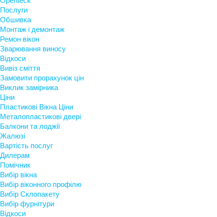
Openteck
Послуги
Обшивка
Монтаж і демонтаж
Ремон вікон
Зварювання виносу
Відкоси
Вивіз сміття
Замовити прорахунок цін
Виклик замірника
Ціни
Пластикові Вікна Ціни
Металопластикові двері
Балкони та лоджії
Жалюзі
Вартість послуг
Дилерам
Помічник
Вибір вікна
Вибір віконного профілю
Вибір Склопакету
Вибір фурнітури
Відкоси