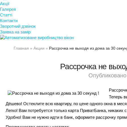
Акції
Галерея
Статті
Контакти
Зворотний дзвінок
Заявка на замір
Главная
»
Акции
»
Рассрочка не выходя из дома за 30 секун
Рассрочка не выход
Опубликовано 
Рассрочк
Теперь в
Дёшево! Остеклите всю квартиру, по цене одного окна в меся
Легко! Вам потребуется только карта ПриватБанка, никаких с
Удобно! Вам не нужно идти в банк, оформите рассрочку прям
Преимущества оплаты частями: